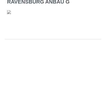
RAVENSBURG ANBAU G
←
Vorheriger Beitrag
Nächster Beitrag
→