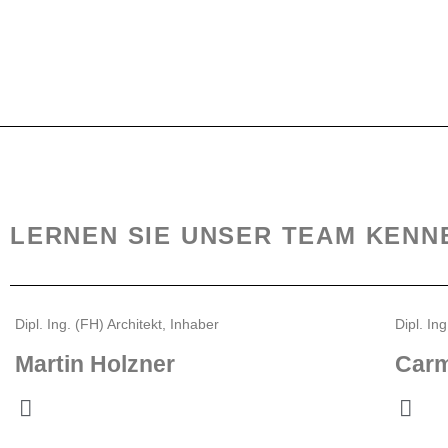
Zum
Inhalt
springen
LERNEN SIE UNSER TEAM KENN
Dipl. Ing. (FH) Architekt, Inhaber
Dipl. Ing
Martin Holzner
Carm