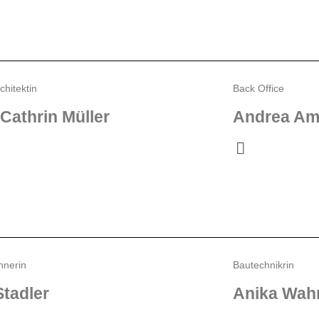
chitektin
Back Office
Cathrin Müller
Andrea A
hnerin
Bautechnikrin
Stadler
Anika Wah