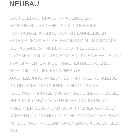
NEUBAU
DAS FEUERWEHRHAUS IN HASENWEILER,
HORGENZELL, ZEICHNET SICH DURCH EINE
FUNKTIONALE ARCHITEKTUR MIT LANGLEBIGEN
MATERIALIEN WIE STAHLBETON UND ALUMINIUM AUS.
DIE FASSADE IST MODERN UND PFLEGELEICHT,
GROSSE GLASFRONTEN SORGEN FÜR EINE HELLE UND T
RANSPARENTE ATMOSPHÄRE. EIN BESONDERES H
IGHLIGHT IST DER BENACHBARTE A
USSTELLUNGSPAVILLON, DER MIT HOLZ VERKLEIDET I
ST UND EINE RESTAURIERTE HISTORISCHE F
EUERWEHRSPRITZE VON 1844 BEHERBERGT. DIESES S
EPARATE GEBÄUDE VERBINDET TRADITION MIT M
ODERNEM DESIGN UND SCHAFFT EINEN WÜRDIGEN R
AHMEN FÜR DAS HISTORISCHE EXPONAT, DAS ZUVOR I
M FEUERWEHRMUSEUM RAVENSBURG AUSGESTELLT W
AR.