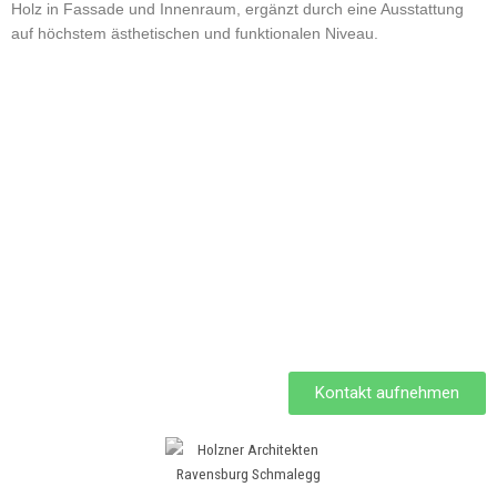
Holz in Fassade und Innenraum, ergänzt durch eine Ausstattung
auf höchstem ästhetischen und funktionalen Niveau.
Quelle:
Rhomberg Bau GmbH
Mariahilfstraße
29A-6900 Bregenz
Sohm Holzbautechnik
Bühel 818
6861 Alberschwende
Kontakt aufnehmen