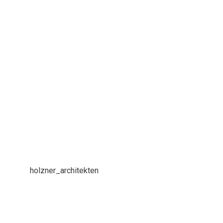
holzner_architekten
Holzner Architekten | Ravensburg